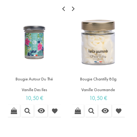
Bougie Autour Du Thé
Bougie Chantilly 80g
Vanille Des Iles
Vanille Gourmande
Prix
Prix
10,50 €
10,50 €


favorite
favorite