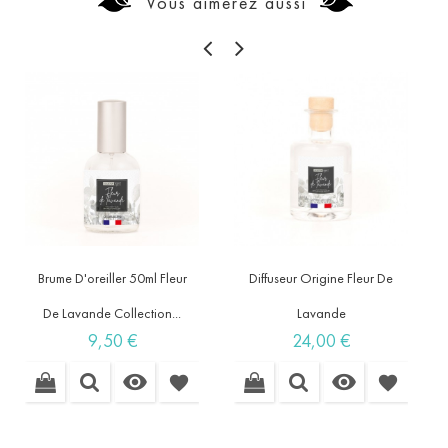
Vous aimerez aussi
Brume D'oreiller 50ml Fleur
Diffuseur Origine Fleur De
De Lavande Collection...
Lavande
Prix
Prix
9,50 €
24,00 €


favorite
favorite