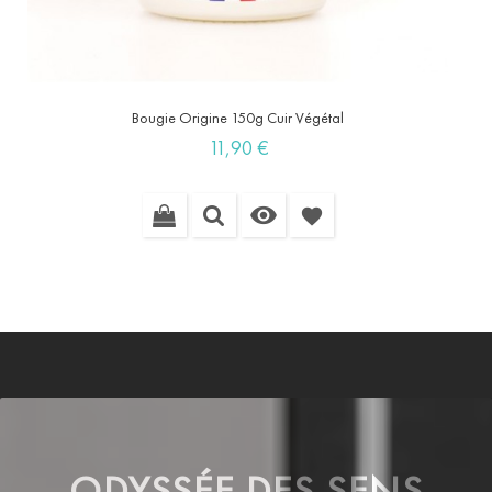
Bougie Origine 150g Cuir Végétal
Prix
11,90 €

favorite
ODYSSÉE DES SENS