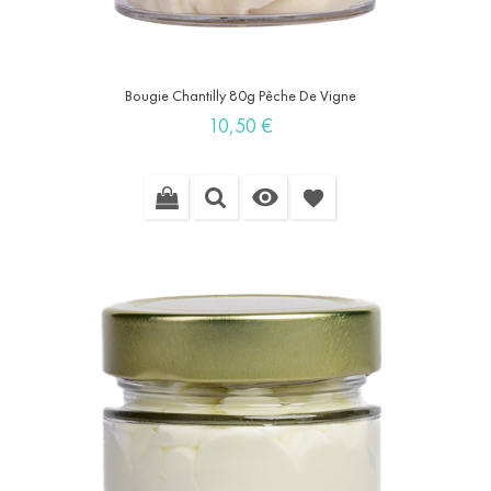
Bougie Chantilly 80g Pêche De Vigne
Prix
10,50 €

favorite