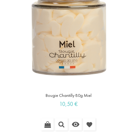
Bougie Chantilly 80g Miel
Prix
10,50 €

favorite