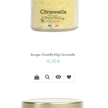
Bougie Chantilly 80g Citronnelle
Prix
10,50 €

favorite