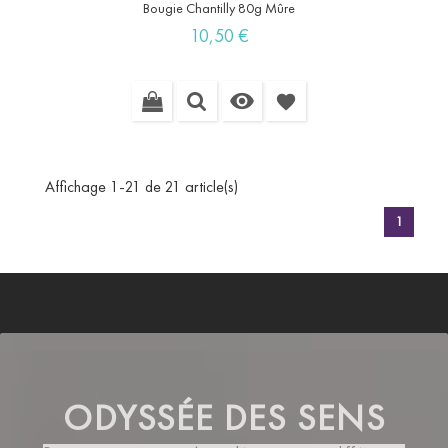
Bougie Chantilly 80g Mûre
Prix
10,50 €

favorite
Affichage 1-21 de 21 article(s)
1
ODYSSÉE DES SENS