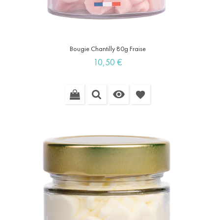
Bougie Chantilly 80g Fraise
Prix
10,50 €

favorite