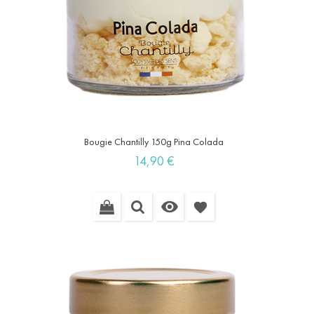
Bougie Chantilly 150g Pina Colada
Prix
14,90 €

favorite