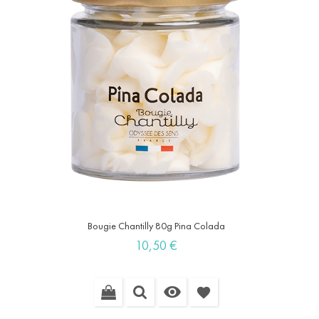
Bougie Chantilly 80g Pina Colada
Prix
10,50 €

favorite