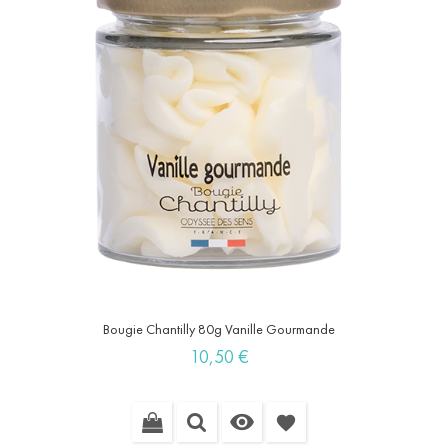
Bougie Chantilly 80g Vanille Gourmande
Prix
10,50 €

favorite