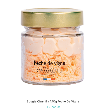
Bougie Chantilly 150g Peche De Vigne
Prix
14,90 €