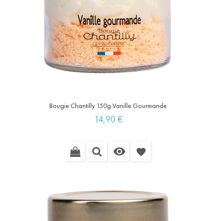
Bougie Chantilly 150g Vanille Gourmande
Prix
14,90 €

favorite