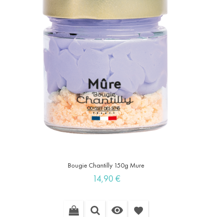
Bougie Chantilly 150g Mure
Prix
14,90 €

favorite