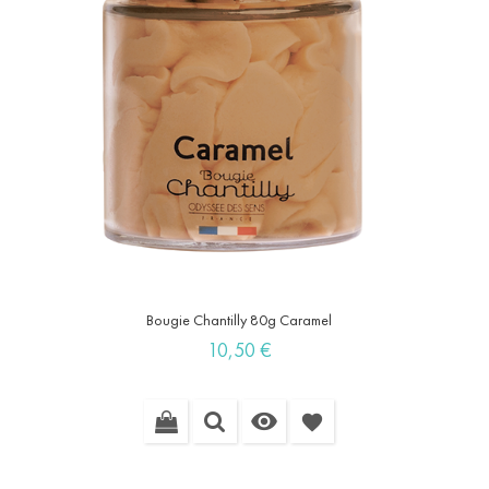
Bougie Chantilly 80g Caramel
Prix
10,50 €

favorite