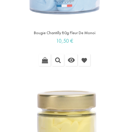
Bougie Chantilly 80g Fleur De Monoï
Prix
10,50 €

favorite