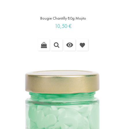
Bougie Chantilly 80g Mojito
Prix
10,50 €

favorite