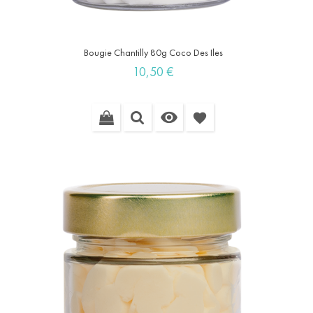
Bougie Chantilly 80g Coco Des Iles
Prix
10,50 €

favorite