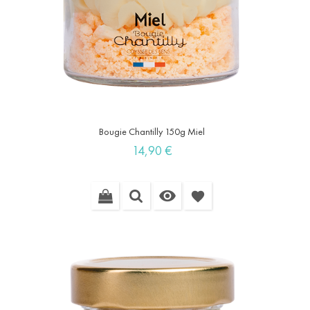
Bougie Chantilly 150g Miel
Prix
14,90 €

favorite