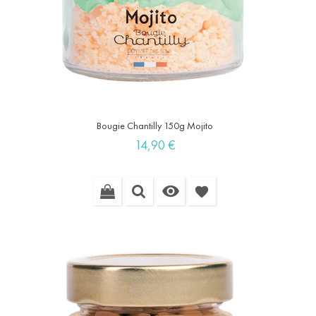
Bougie Chantilly 150g Mojito
Prix
14,90 €

favorite