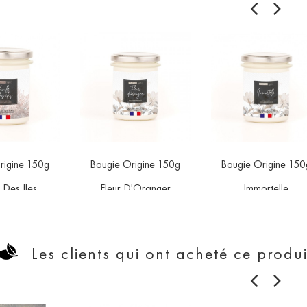
rigine 150g
Bougie Origine 150g
Bougie Origine 150



favorite
favorite
fav
e Des Iles
Fleur D'Oranger
Immortelle
x
Prix
Prix
,90 €
11,90 €
11,90 €
Les clients qui ont acheté ce produ