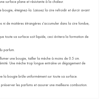
e surface plane et résistante à la chaleur.
ougie, éteignez-la. Laissez la cire refroidir et durcir avant
 ni de matières étrangères s'accumuler dans la cire fondue,
que toute sa surface soit liquide, ceci évitera la formation de
du parfum.
llumer une bougie, tailler la mèche à moins de 0.5 cm.
rémité. Une mèche trop longue entraîne un dégagement de
que la bougie brûle uniformément sur toute sa surface.
 préserver les parfums et assurer une meilleure combustion.