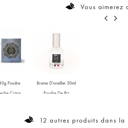
Vous aimerez 
80g Poudre
Brume D'oreiller 50ml


favorite
favorite
eche Coton
Poudre De Riz
x
,90 €
Collection Origines
Prix
9,50 €
12 autres produits dans la