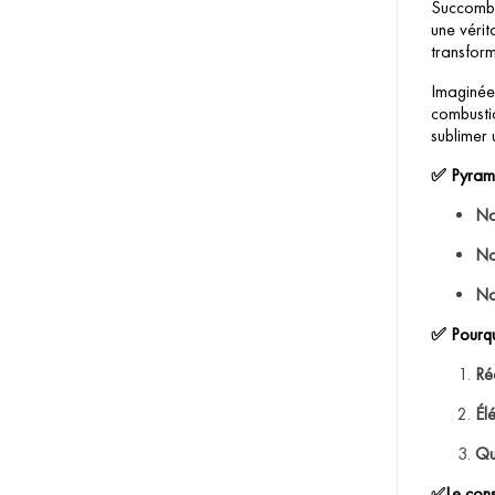
Succombe
une vérit
transform
Imaginée 
combustio
sublimer 
Pyrami
✅
No
No
No
Pourqu
✅
Ré
Él
Qua
Le conse
✅