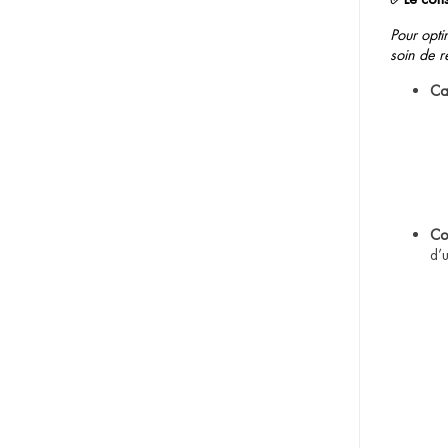
Pour opti
soin de r
Car
Con
d’u