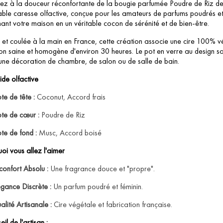
z à la douceur réconfortante de la bougie parfumée Poudre de Riz de n
able caresse olfactive, conçue pour les amateurs de parfums poudrés et 
ant votre maison en un véritable cocon de sérénité et de bien-être.
et coulée à la main en France, cette création associe une cire 100% 
n saine et homogène d'environ 30 heures. Le pot en verre au design so
une décoration de chambre, de salon ou de salle de bain.
de olfactive
te de tête :
Coconut, Accord frais
te de cœur :
Poudre de Riz
te de fond :
Musc, Accord boisé
oi vous allez l'aimer
confort Absolu :
Une fragrance douce et "propre".
égance Discrète :
Un parfum poudré et féminin.
lité Artisanale :
Cire végétale et fabrication française.
il de l'artisan :