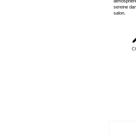
atmosphère 
sereine da
salon.
C