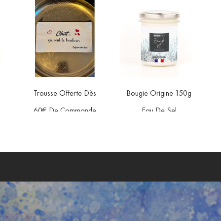
Trousse Offerte Dès
Bougie Origine 150g


orite
favorite
favorite
60€ De Commande
Eau De Sel
Prix
Prix
5,00 €
11,90 €