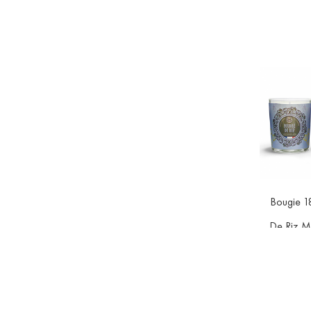
Bougie 1
De Riz M
Pri
20