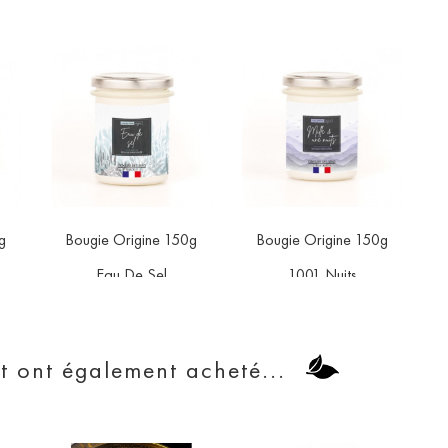
g
Bougie Origine 150g
Bougie Origine 150g


orite
favorite
favorite
Eau De Sel
1001 Nuits
Prix
Prix
11,90 €
11,90 €
it ont également acheté...