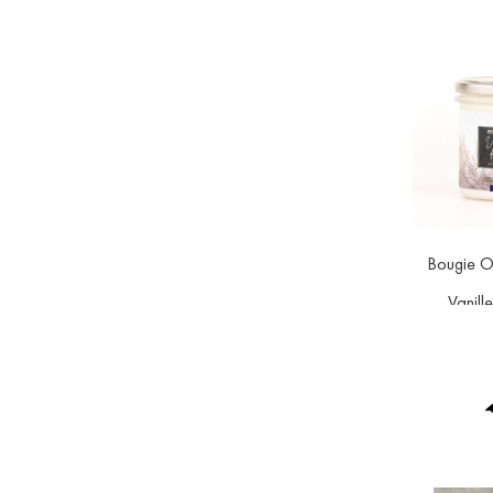
Bougie O
Vanill
Pri
11