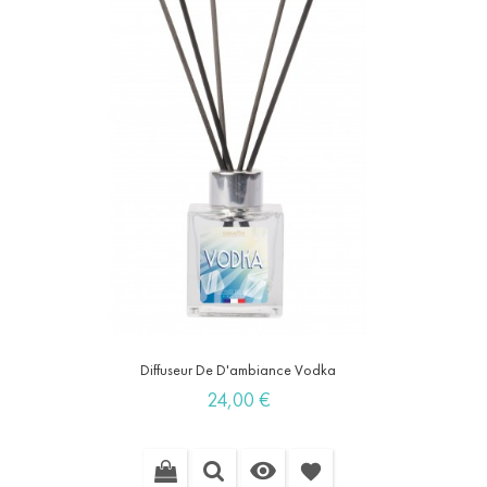
Diffuseur De D'ambiance Vodka
Prix
24,00 €

favorite