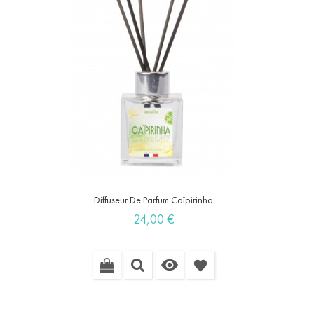
Diffuseur De Parfum Caïpirinha
Prix
24,00 €

favorite