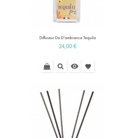
Diffuseur De D'ambiance Tequila
Prix
24,00 €

favorite