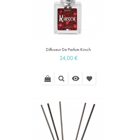
Diffuseur De Parfum Kirsch
Prix
24,00 €

favorite