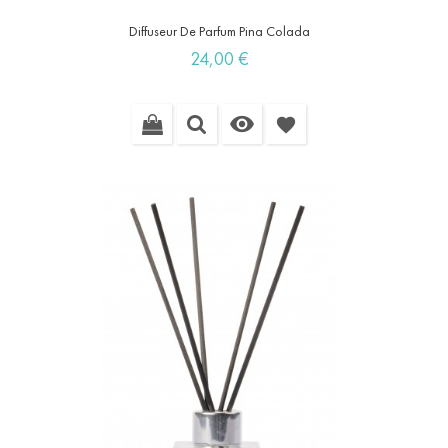
Diffuseur De Parfum Pina Colada
Prix
24,00 €

favorite