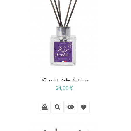
Diffuseur De Parfum Kir Cassis
Prix
24,00 €

favorite