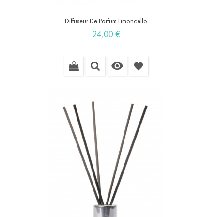
Diffuseur De Parfum Limoncello
Prix
24,00 €

favorite