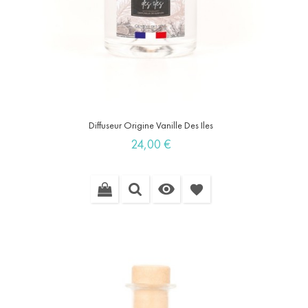
Diffuseur Origine Vanille Des Iles
Prix
24,00 €

favorite