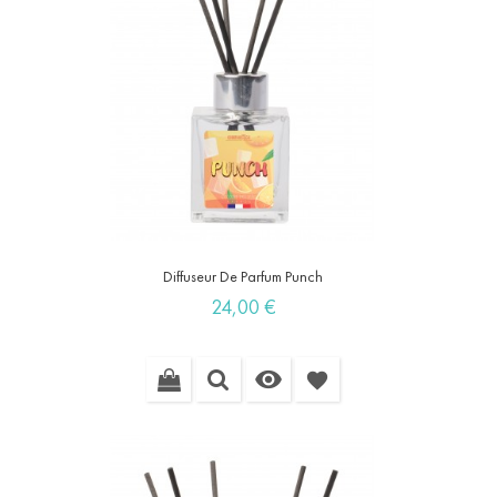
Diffuseur De Parfum Punch
Prix
24,00 €

favorite