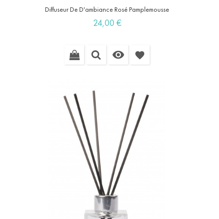
Diffuseur De D'ambiance Rosé Pamplemousse
Prix
24,00 €

favorite