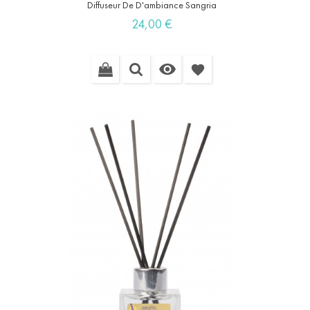
Diffuseur De D'ambiance Sangria
Prix
24,00 €

favorite