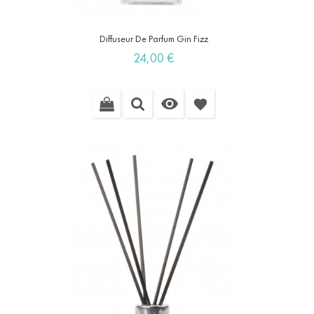
Diffuseur De Parfum Gin Fizz
Prix
24,00 €

favorite