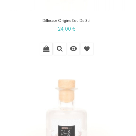
Diffuseur Origine Eau De Sel
Prix
24,00 €

favorite