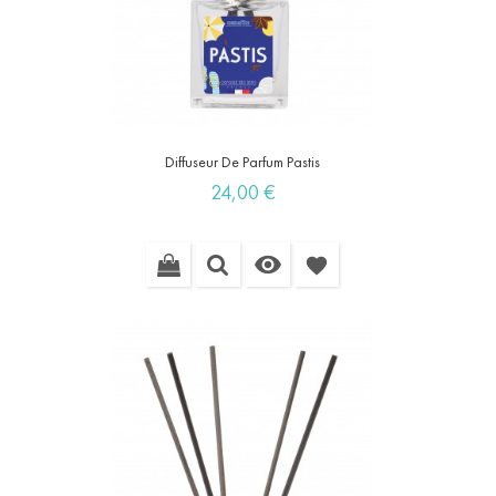
Diffuseur De Parfum Pastis
Prix
24,00 €

favorite