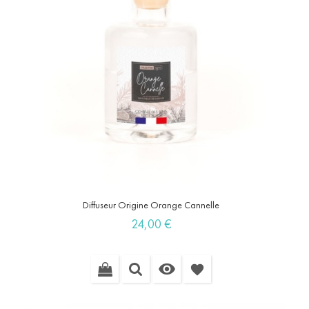
Diffuseur Origine Orange Cannelle
Prix
24,00 €

favorite