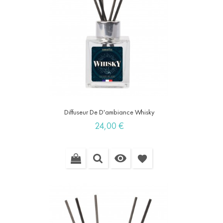
Diffuseur De D'ambiance Whisky
Prix
24,00 €

favorite