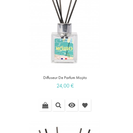
Diffuseur De Parfum Mojito
Prix
24,00 €

favorite