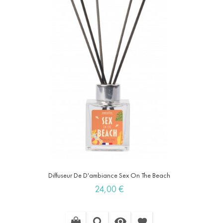
Diffuseur De D'ambiance Sex On The Beach
Prix
24,00 €

favorite