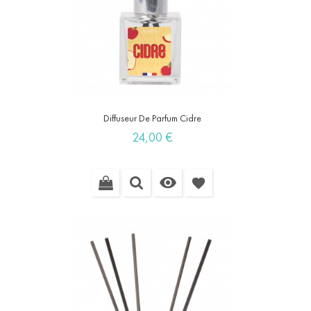
Diffuseur De Parfum Cidre
Prix
24,00 €

favorite