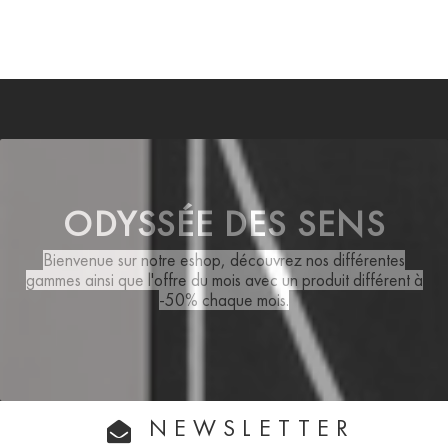
ODYSSÉE DES SENS
Bienvenue sur notre eshop, découvrez nos différentes
gammes ainsi que
l'offre du mois
avec un produit différent à
-50% chaque mois.
NEWSLETTER