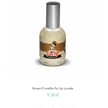
Brume D'oreiller Pin Up Lucette
Prix
9,50 €