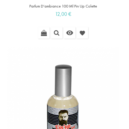
Parfum D'ambiance 100 Ml Pin Up Colette
Prix
12,00 €

favorite