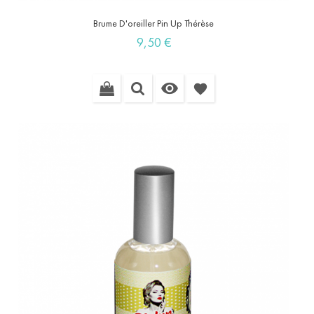
Brume D'oreiller Pin Up Thérèse
Prix
9,50 €

favorite