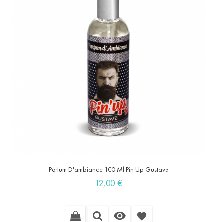
Parfum D'ambiance 100 Ml Pin Up Gustave
Prix
12,00 €

favorite