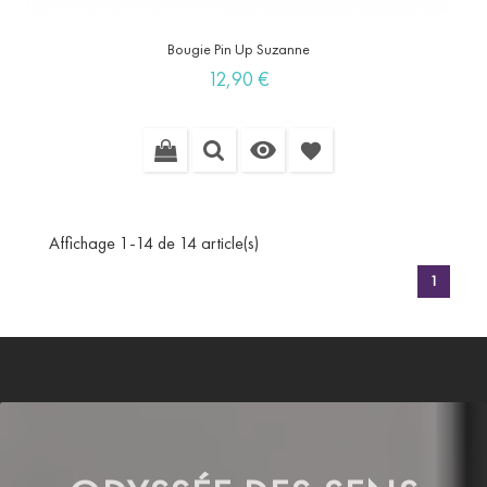
Bougie Pin Up Suzanne
Prix
12,90 €

favorite
Affichage 1-14 de 14 article(s)
1