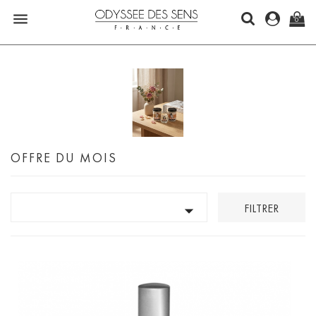

0
OFFRE DU MOIS

FILTRER