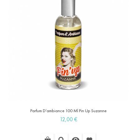
Parfum D'ambiance 100 Ml Pin Up Suzanne
Prix
12,00 €

favorite