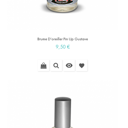
Brume D'oreiller Pin Up Gustave
Prix
9,50 €

favorite