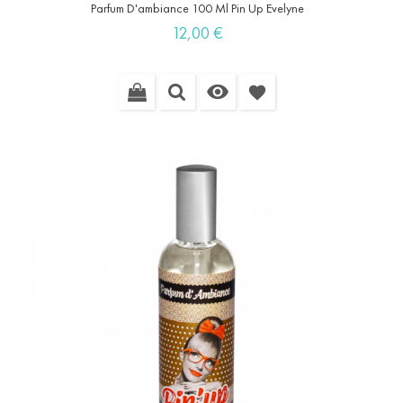
Parfum D'ambiance 100 Ml Pin Up Evelyne
Prix
12,00 €

favorite