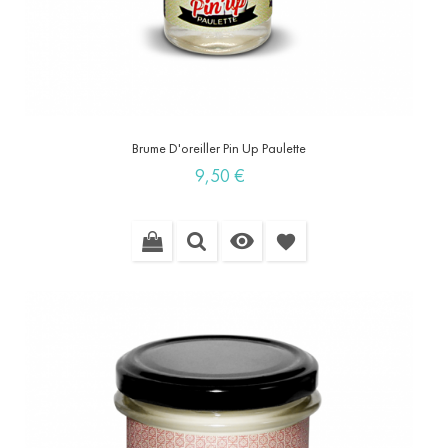
Brume D'oreiller Pin Up Paulette
Prix
9,50 €

favorite