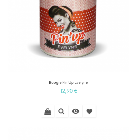
Bougie Pin Up Evelyne
Prix
12,90 €

favorite