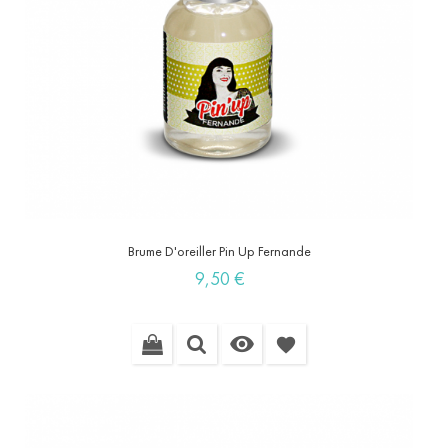
Brume D'oreiller Pin Up Fernande
Prix
9,50 €

favorite