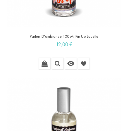
Parfum D'ambiance 100 Ml Pin Up Lucette
Prix
12,00 €

favorite