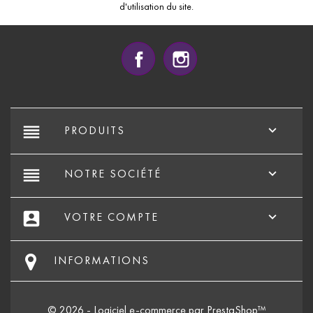
d'utilisation du site.
Facebook
Instagram
reorder

PRODUITS
reorder

NOTRE SOCIÉTÉ
account_box

VOTRE COMPTE
INFORMATIONS
© 2026 - Logiciel e-commerce par PrestaShop™