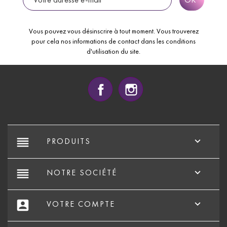
Vous pouvez vous désinscrire à tout moment. Vous trouverez
pour cela nos informations de contact dans les conditions
d'utilisation du site.
Facebook
Instagram
reorder

PRODUITS
reorder

NOTRE SOCIÉTÉ
account_box

VOTRE COMPTE