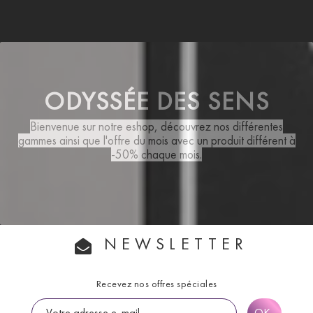
ODYSSÉE DES SENS
Bienvenue sur notre eshop, découvrez nos différentes
gammes ainsi que
l'offre du mois
avec un produit différent à
-50% chaque mois.
NEWSLETTER
Recevez nos offres spéciales