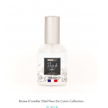
Brume D'oreiller 50ml Fleur De Coton Collection...
Prix
9,50 €