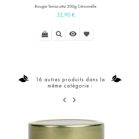
Bougie Terracotta 300g Citronnelle
Prix
32,90 €

favorite
16 autres produits dans la
même catégorie :