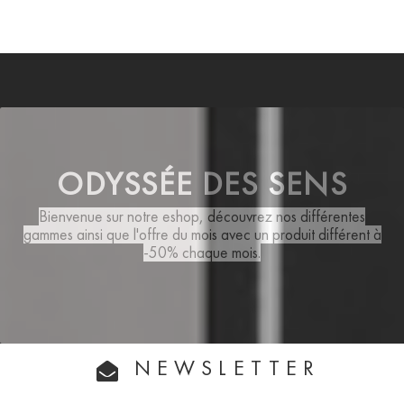
ODYSSÉE DES SENS
Bienvenue sur notre eshop, découvrez nos différentes
gammes ainsi que
l'offre du mois
avec un produit différent à
-50% chaque mois.
NEWSLETTER