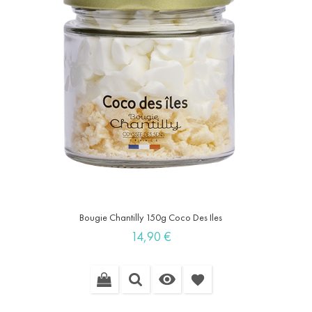
Bougie Chantilly 150g Coco Des Iles
Prix
14,90 €

favorite