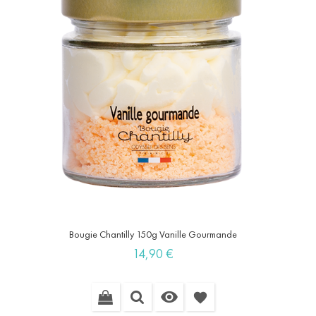
Bougie Chantilly 150g Vanille Gourmande
Prix
14,90 €

favorite