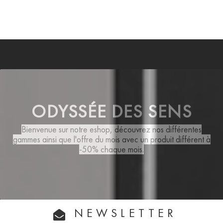
ODYSSÉE DES SENS
Bienvenue sur notre eshop, découvrez nos différentes
gammes ainsi que
l'offre du mois
avec un produit différent à
-50% chaque mois.
NEWSLETTER