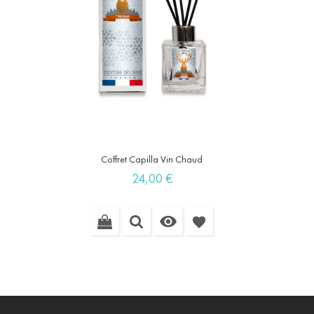
Coffret Capilla Vin Chaud
Prix
24,00 €

favorite