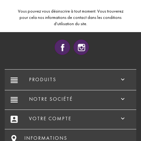
Vous pouvez vous désinscrire à tout moment. Vous trouverez
pour cela nos informations de contact dans les conditions
d'utilisation du site.
Facebook
Instagram
reorder

PRODUITS
reorder

NOTRE SOCIÉTÉ
account_box

VOTRE COMPTE
INFORMATIONS