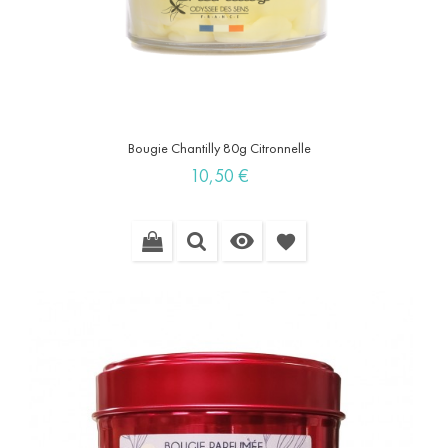
Bougie Chantilly 80g Citronnelle
Prix
10,50 €

favorite