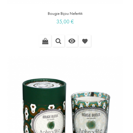
Bougie Bijou Nefertiti
Prix
35,00 €

favorite