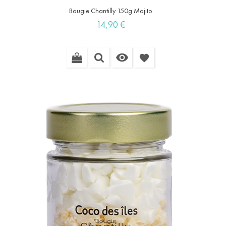
Bougie Chantilly 150g Mojito
Prix
14,90 €

favorite