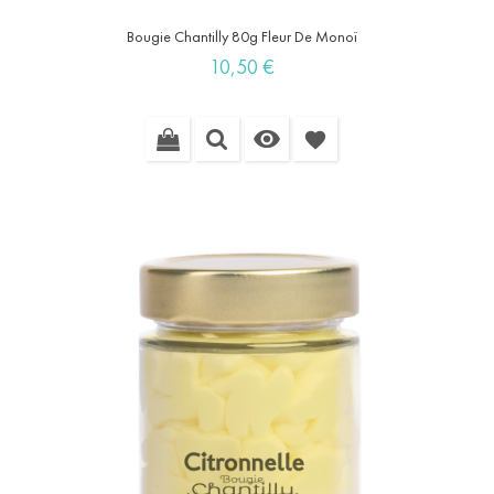
Bougie Chantilly 80g Fleur De Monoï
Prix
10,50 €

favorite