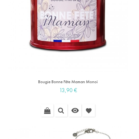
Bougie Bonne Fête Maman Monoï
Prix
13,90 €

favorite