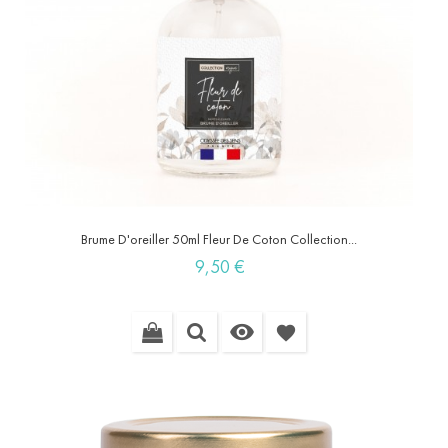
Brume D'oreiller 50ml Fleur De Coton Collection...
Prix
9,50 €

favorite