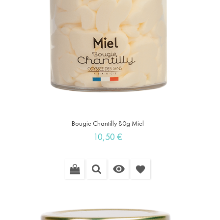
Bougie Chantilly 80g Miel
Prix
10,50 €

favorite