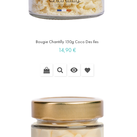
Bougie Chantilly 150g Coco Des Iles
Prix
14,90 €

favorite