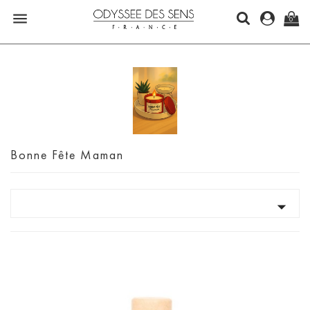

0
Bonne Fête Maman
