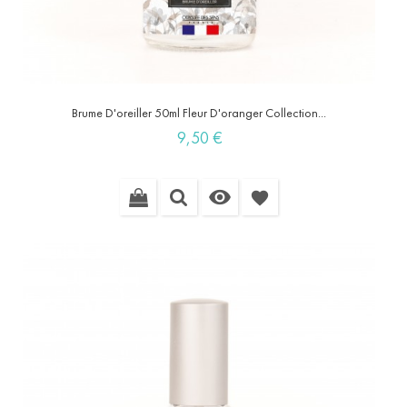
Brume D'oreiller 50ml Fleur D'oranger Collection...
Prix
9,50 €

favorite