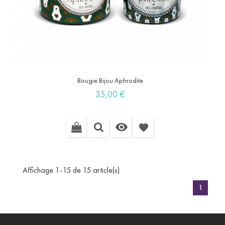
Bougie Bijou Aphrodite
Prix
35,00 €

favorite
Affichage 1-15 de 15 article(s)
1