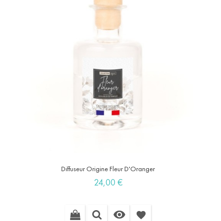
Diffuseur Origine Fleur D'Oranger
Prix
24,00 €

favorite