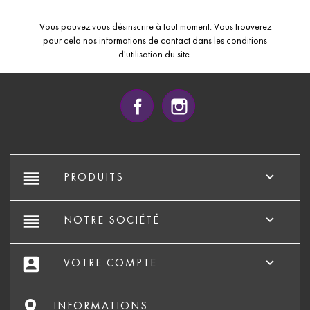
Vous pouvez vous désinscrire à tout moment. Vous trouverez
pour cela nos informations de contact dans les conditions
d'utilisation du site.
Facebook
Instagram
reorder

PRODUITS
reorder

NOTRE SOCIÉTÉ
account_box

VOTRE COMPTE
INFORMATIONS