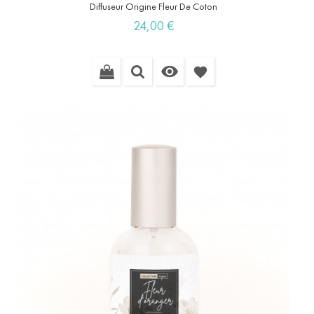
Diffuseur Origine Fleur De Coton
Prix
24,00 €

favorite