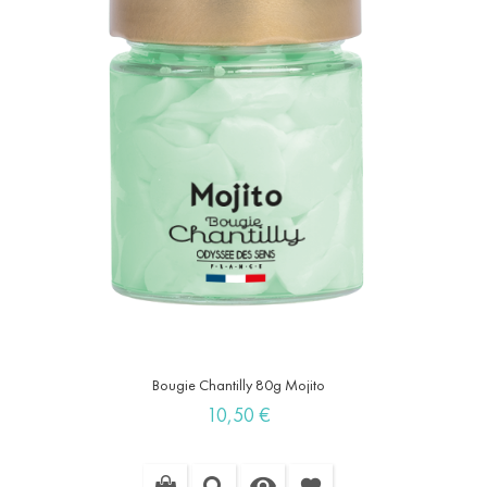
Bougie Chantilly 80g Mojito
Prix
10,50 €

favorite