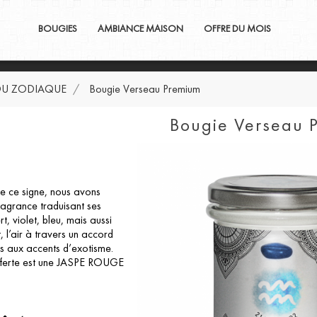
BOUGIES
AMBIANCE MAISON
OFFRE DU MOIS
DU ZODIAQUE
Bougie Verseau Premium
Bougie Verseau 
re ce signe, nous avons
ragrance traduisant ses
rt, violet, bleu, mais aussi
 l’air à travers un accord
is aux accents d’exotisme.
fferte est une JASPE ROUGE