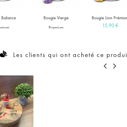
 Balance
Bougie Vierge
Bougie Lion Prémiu



favorite
favorite
fav
Prix
15,90 €
emium
Premium
x
Prix
,90 €
15,90 €
Les clients qui ont acheté ce produ