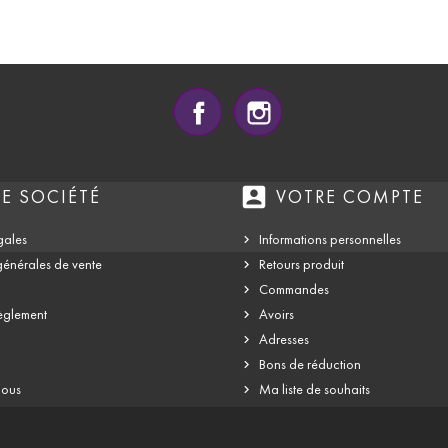
Facebook
Instagram
account_box
E SOCIÉTÉ
VOTRE COMPTE
gales
Informations personnelles
générales de vente
Retours produit
Commandes
èglement
Avoirs
Adresses
Bons de réduction
nous
Ma liste de souhaits