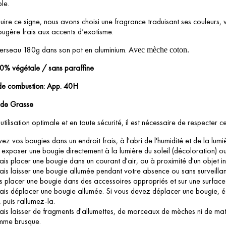
le.
uire ce signe, nous avons choisi une fragrance traduisant ses couleurs, ver
ugère frais aux accents d’exotisme.
erseau 180g dans son pot en aluminium. A
vec mèche coton.
00% végétale / sans paraffine
de combustion: App. 40H
 de Grasse
utilisation optimale et en toute sécurité, il est nécessaire de respecter ce
ez vos bougies dans un endroit frais, à l'abri de l'humidité et de la lumi
exposer une bougie directement à la lumière du soleil (décoloration) ou d
is placer une bougie dans un courant d'air, ou à proximité d'un objet i
is laisser une bougie allumée pendant votre absence ou sans surveilla
s placer une bougie dans des accessoires appropriés et sur une surface p
is déplacer une bougie allumée. Si vous devez déplacer une bougie, éteig
 puis rallumez-la.
is laisser de fragments d'allumettes, de morceaux de mèches ni de matiè
amme brusque.