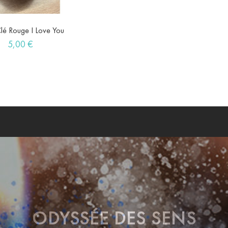
Clé Rouge I Love You

favorite
Prix
5,00 €
ODYSSÉE DES SENS