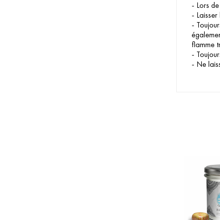
- Lors de
- Laisser
- Toujour
également
flamme t
- Toujour
- Ne lais