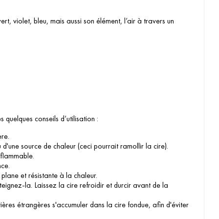
t, violet, bleu, mais aussi son élément, l’air à travers un
s quelques conseils d’utilisation :
ère.
'une source de chaleur (ceci pourrait ramollir la cire).
nflammable.
nce.
lane et résistante à la chaleur.
nez-la. Laissez la cire refroidir et durcir avant de la
res étrangères s'accumuler dans la cire fondue, afin d'éviter