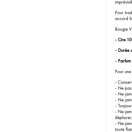
imprévisib
Pour trad
accord fo
Bougie V
- Cire 1
- Durée 
- Parfum
Pour une 
- Conserv
- Ne pas 
- Ne jama
- Ne jama
- Toujour
- Ne jama
déplacer,
- Ne jama
toute fl