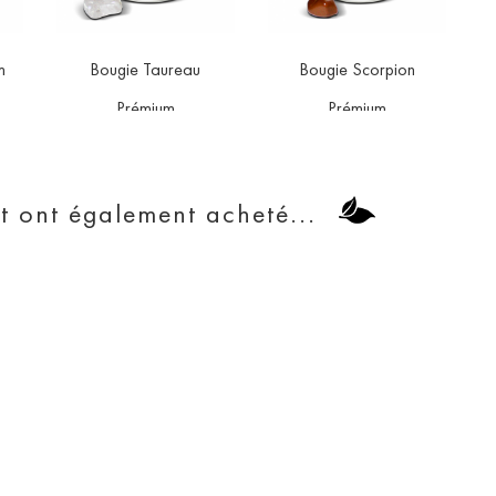
m
Bougie Taureau
Bougie Scorpion


orite
favorite
favorite
Prémium
Prémium
Prix
Prix
15,90 €
15,90 €
it ont également acheté...