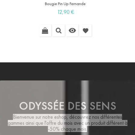
Bougie Pin Up Fernande
Prix
12,90 €

favorite
ODYSSÉE DES SENS
Bienvenue sur notre eshop, découvrez nos différentes
gammes ainsi que
l'offre du mois
avec un produit différent à
-50% chaque mois.