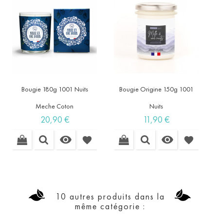
Bougie 180g 1001 Nuits
Bougie Origine 150g 1001
Meche Coton
Nuits
Prix
Prix
20,90 €
11,90 €


favorite
favorite
10 autres produits dans la
même catégorie :