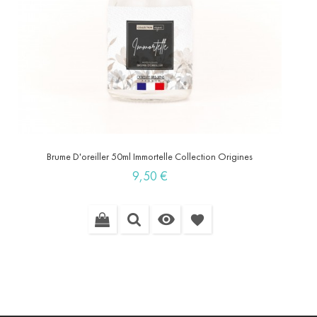
Brume D'oreiller 50ml Immortelle Collection Origines
Prix
9,50 €

favorite