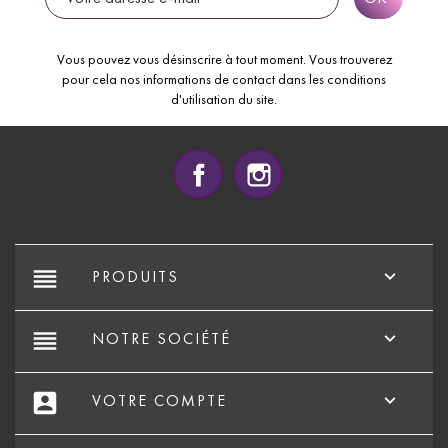
Vous pouvez vous désinscrire à tout moment. Vous trouverez
pour cela nos informations de contact dans les conditions
d'utilisation du site.
Facebook
Instagram
reorder

PRODUITS
reorder

NOTRE SOCIÉTÉ
account_box

VOTRE COMPTE