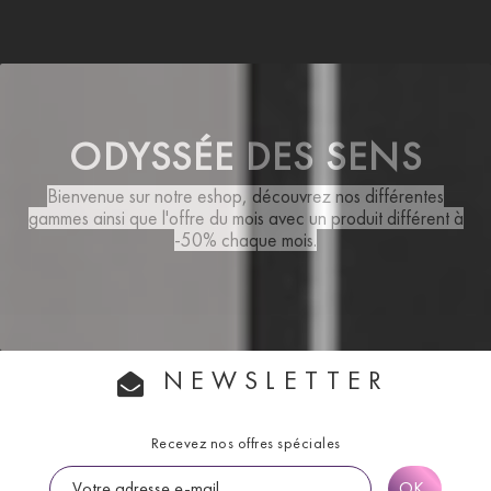
ODYSSÉE DES SENS
Bienvenue sur notre eshop, découvrez nos différentes
gammes ainsi que
l'offre du mois
avec un produit différent à
-50% chaque mois.
NEWSLETTER
Recevez nos offres spéciales