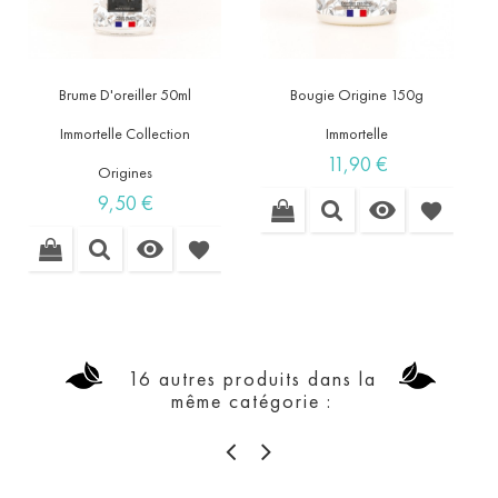
Brume D'oreiller 50ml
Bougie Origine 150g
Immortelle Collection
Immortelle
Prix
11,90 €
Origines
Prix
9,50 €

favorite

favorite
16 autres produits dans la
même catégorie :