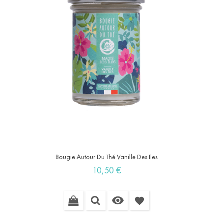
Bougie Autour Du Thé Vanille Des Iles
Prix
10,50 €

favorite