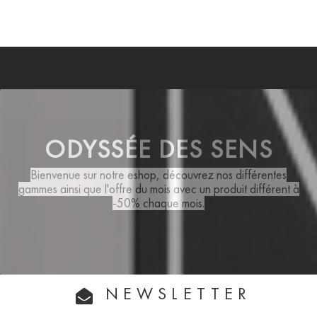
ODYSSÉE DES SENS
Bienvenue sur notre eshop, découvrez nos différentes
gammes ainsi que
l'offre du mois
avec un produit différent à
-50% chaque mois.
NEWSLETTER