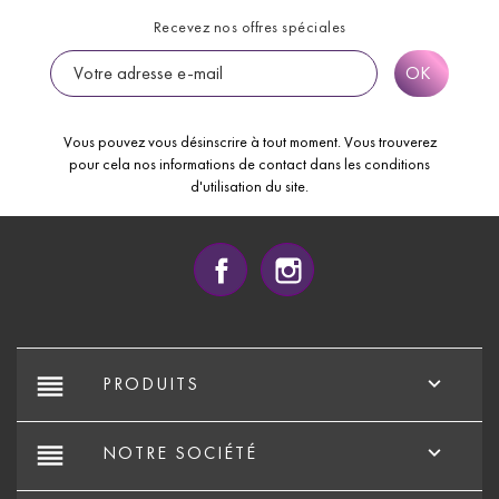
Recevez nos offres spéciales
Vous pouvez vous désinscrire à tout moment. Vous trouverez
pour cela nos informations de contact dans les conditions
d'utilisation du site.
Facebook
Instagram
reorder

PRODUITS
reorder

NOTRE SOCIÉTÉ